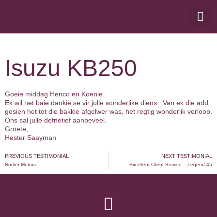
BOLAND PRIVATE FINAN
CONTACT US
Isuzu KB250
Goeie middag Henco en Koenie.
Ek wil net baie dankie se vir julle wonderlike diens. Van ek die add
gesien het tot die bakkie afgelwer was, het regtig wonderlik verloop.
Ons sal julle defnetief aanbeveel.
Groete,
Hester Saayman
PREVIOUS TESTIMONIAL
NEXT TESTIMONIAL
Nortier Motors
Excellent Client Service – Legend 45